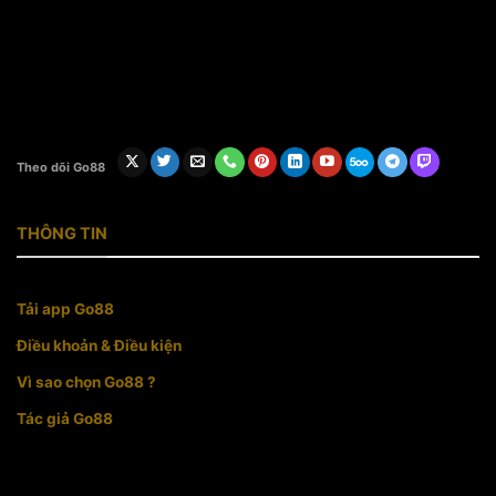
Theo dõi Go88
THÔNG TIN
Tải app Go88
Điều khoản & Điều kiện
Vì sao chọn Go88 ?
Tác giả Go88