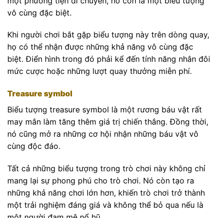
một phương tiện di chuyển, nó còn là một biểu tượng
vô cùng đặc biệt.
Khi người chơi bắt gặp biểu tượng này trên dòng quay,
họ có thể nhận được những khả năng vô cùng đặc
biệt. Điển hình trong đó phải kể đến tính năng nhân đôi
mức cược hoặc những lượt quay thưởng miễn phí.
Treasure symbol
Biểu tượng treasure symbol là một rương báu vật rất
may mắn làm tăng thêm giá trị chiến thắng. Đồng thời,
nó cũng mở ra những cơ hội nhận những báu vật vô
cùng độc đáo.
Tất cả những biểu tượng trong trò chơi này không chỉ
mang lại sự phong phú cho trò chơi. Nó còn tạo ra
những khả năng chơi lớn hơn, khiến trò chơi trở thành
một trải nghiệm đáng giá và không thể bỏ qua nếu là
một người đam mê nổ hũ.