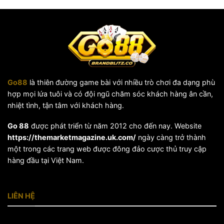
Hàng
Tín
Đầu
–
Tại
Hướng
GO88
Dẫn
Tìm
Sân
Chơi
2025!
Go88
là thiên đường game bài với nhiều trò chơi đa dạng phù
hợp mọi lứa tuôi và có đội ngũ chăm sóc khách hàng ân cần,
nhiệt tình, tận tâm với khách hàng.
Go 88
được phát triển từ năm 2012 cho đến nay. Website
https://themarketmagazine.uk.com/
ngày càng trở thành
một trong các trang web được đông đảo cược thủ truy cập
hàng đầu tại Việt Nam.
LIÊN HỆ