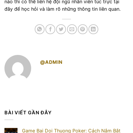
nào thì có thể liên hệ đội ngũ nhân viên túc trực tại
đây để học hỏi và làm rõ những thông tin liên quan.
@ADMIN
BÀI VIẾT GẦN ĐÂY
Game Bai Doi Thuong Poker: Cách Nắm Bắt