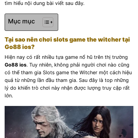
tìm hiểu nội dung bài viết sau đây.
Mục mục
Tại sao nên chơi slots game the witcher tại
Go88 ios?
Hiện nay có rất nhiều tựa game nổ hũ trên thị trường
Go88 ios
. Tuy nhiên, không phải người chơi nào cũng
có thể tham gia Slots game the Witcher một cách hiệu
quả từ những lần đầu tham gia. Sau đây là top những
lý do khiến trò chơi này nhận được lượng truy cập rất
lớn.