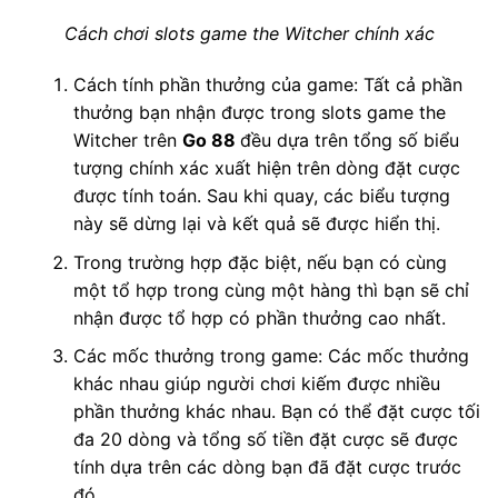
Cách chơi slots game the Witcher chính xác
Cách tính phần thưởng của game: Tất cả phần
thưởng bạn nhận được trong slots game the
Witcher trên
Go 88
đều dựa trên tổng số biểu
tượng chính xác xuất hiện trên dòng đặt cược
được tính toán. Sau khi quay, các biểu tượng
này sẽ dừng lại và kết quả sẽ được hiển thị.
Trong trường hợp đặc biệt, nếu bạn có cùng
một tổ hợp trong cùng một hàng thì bạn sẽ chỉ
nhận được tổ hợp có phần thưởng cao nhất.
Các mốc thưởng trong game: Các mốc thưởng
khác nhau giúp người chơi kiếm được nhiều
phần thưởng khác nhau. Bạn có thể đặt cược tối
đa 20 dòng và tổng số tiền đặt cược sẽ được
tính dựa trên các dòng bạn đã đặt cược trước
đó.