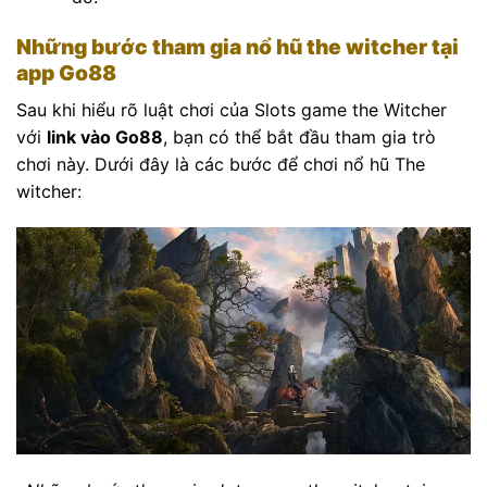
Những bước tham gia nổ hũ the witcher tại
app Go88
Sau khi hiểu rõ luật chơi của Slots game the Witcher
với
link vào Go88
, bạn có thể bắt đầu tham gia trò
chơi này. Dưới đây là các bước để chơi nổ hũ The
witcher: