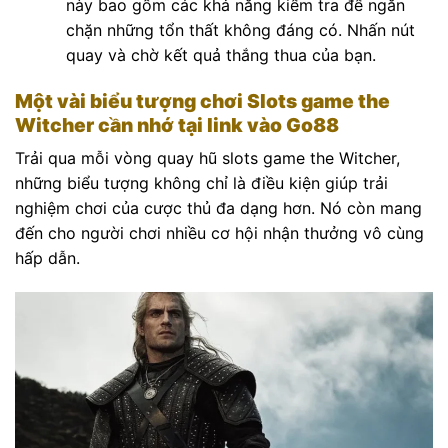
này bao gồm các khả năng kiểm tra để ngăn
chặn những tổn thất không đáng có. Nhấn nút
quay và chờ kết quả thắng thua của bạn.
Một vài biểu tượng chơi Slots game the
Witcher cần nhớ tại link vào Go88
Trải qua mỗi vòng quay hũ slots game the Witcher,
những biểu tượng không chỉ là điều kiện giúp trải
nghiệm chơi của cược thủ đa dạng hơn. Nó còn mang
đến cho người chơi nhiều cơ hội nhận thưởng vô cùng
hấp dẫn.