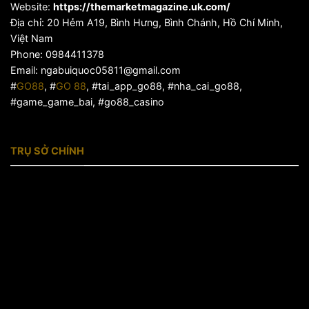
Website:
https://themarketmagazine.uk.com/
Địa chỉ:
20 Hẻm A19, Bình Hưng, Bình Chánh, Hồ Chí Minh,
Việt Nam
Phone:
0984411378
Email:
ngabuiquoc05811@gmail.com
#
GO88
, #
GO 88
, #tai_app_go88, #nha_cai_go88,
#game_game_bai, #go88_casino
TRỤ SỞ CHÍNH